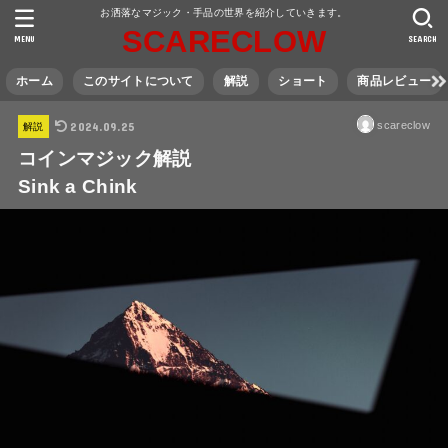
お洒落なマジック・手品の世界を紹介していきます。
SCARECLOW
MENU
SEARCH
ホーム
このサイトについて
解説
ショート
商品レビュー
2024.09.25
scareclow
解説
コインマジック解説
Sink a Chink