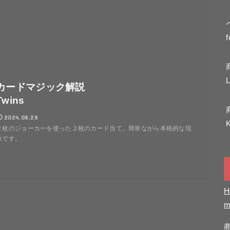
f
L
カードマジック解説
Twins
2024.08.28
K
２枚のジョーカーを使った２枚のカード当て。簡単ながら本格的な現
象です。
H
m