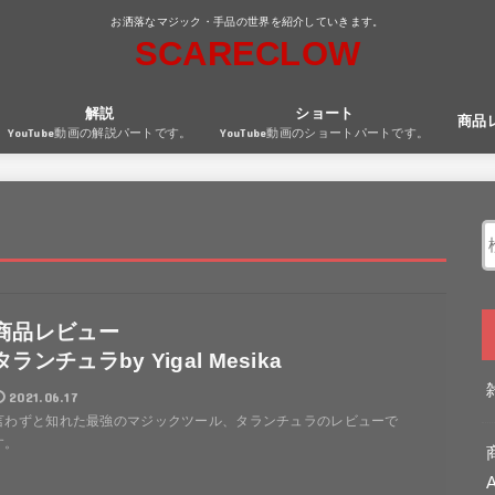
お洒落なマジック・手品の世界を紹介していきます。
SCARECLOW
解説
ショート
商品
YouTube動画の解説パートです。
YouTube動画のショートパートです。
商品レビュー
タランチュラby Yigal Mesika
2021.06.17
言わずと知れた最強のマジックツール、タランチュラのレビューで
す。
A