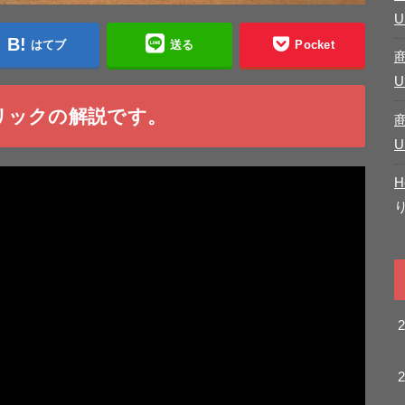
U
はてブ
送る
Pocket
U
リックの解説です。
U
H