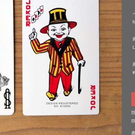
f
L
K
H
m